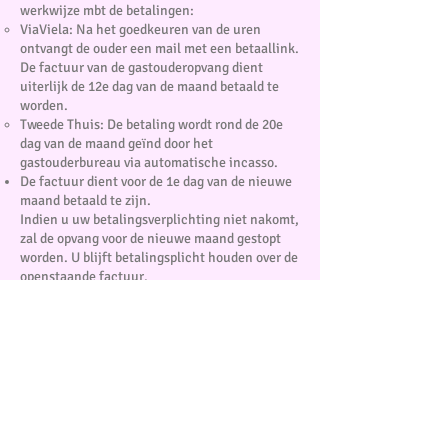
werkwijze mbt de betalingen:
ViaViela: Na het goedkeuren van de uren
ontvangt de ouder een mail met een betaallink.
De factuur van de gastouderopvang dient
uiterlijk de 12e dag van de maand betaald te
worden.
Tweede Thuis: De betaling wordt rond de 20e
dag van de maand geïnd door het
gastouderbureau via automatische incasso.
De factuur dient voor de 1e dag van de nieuwe
maand betaald te zijn.
Indien u uw betalingsverplichting niet nakomt,
zal de opvang voor de nieuwe maand gestopt
worden. U blijft betalingsplicht houden over de
openstaande factuur.
Indien een betaling, na betalingsherinnering
en aanmaning, achterwege blijft is
Gastouderopvang Cindy genoodzaakt een
incassobureau in te schakelen. Gemaakt
incassokosten komen voor rekening van de
vraagouder.
Opzeggen
Het opzeggen van de opvang moet schriftelijk